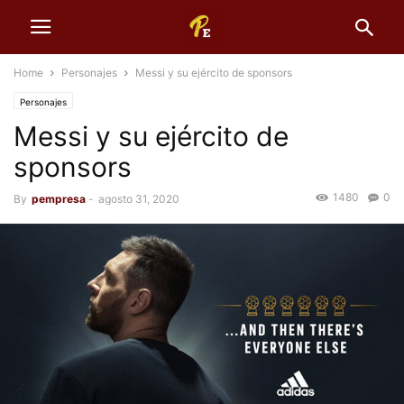
Home
Personajes
Messi y su ejército de sponsors
Personajes
Messi y su ejército de
sponsors
1480
0
By
pempresa
-
agosto 31, 2020