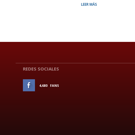
LEER MÁS
REDES SOCIALES
4,680
FANS
ME GUSTA