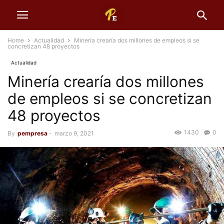
Home
Actualidad
Minería crearía dos millones de empleos si se
concretizan 48 proyectos
Actualidad
Minería crearía dos millones
de empleos si se concretizan
48 proyectos
1430
0
By
pempresa
-
marzo 9, 2021