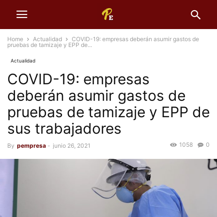
Home
Actualidad
COVID-19: empresas deberán asumir gastos de
pruebas de tamizaje y EPP de...
Actualidad
COVID-19: empresas
deberán asumir gastos de
pruebas de tamizaje y EPP de
sus trabajadores
1058
0
By
pempresa
-
junio 26, 2021