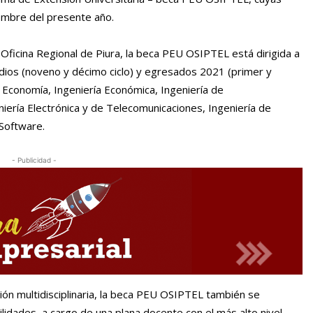
iembre del presente año.
a Oficina Regional de Piura, la beca PEU OSIPTEL está dirigida a
udios (noveno y décimo ciclo) y egresados 2021 (primer y
Economía, Ingeniería Económica, Ingeniería de
niería Electrónica y de Telecomunicaciones, Ingeniería de
 Software.
- Publicidad -
ión multidisciplinaria, la beca PEU OSIPTEL también se
lidades, a cargo de una plana docente con el más alto nivel