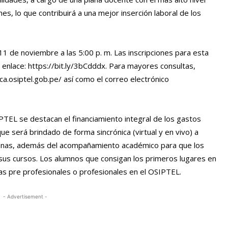
es, lo que contribuirá a una mejor inserción laboral de los
s 11 de noviembre a las 5:00 p. m. Las inscripciones para esta
 enlace: https://bit.ly/3bCdddx. Para mayores consultas,
ca.osiptel.gob.pe/ así como el correo electrónico
PTEL se destacan el financiamiento integral de los gastos
ue será brindado de forma sincrónica (virtual y en vivo) a
manas, además del acompañamiento académico para que los
 sus cursos. Los alumnos que consigan los primeros lugares en
icas pre profesionales o profesionales en el OSIPTEL.
- Advertisement -