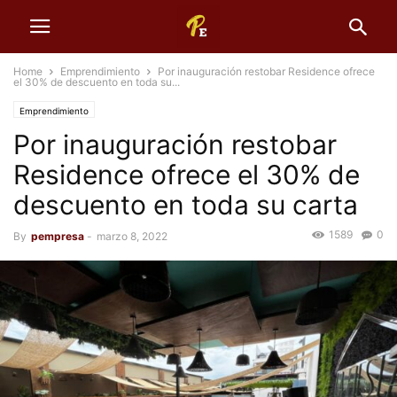
Home
Emprendimiento
Por inauguración restobar Residence ofrece
el 30% de descuento en toda su...
Emprendimiento
Por inauguración restobar
Residence ofrece el 30% de
descuento en toda su carta
1589
0
By
pempresa
-
marzo 8, 2022