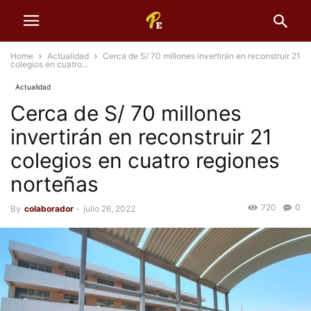
Home
Actualidad
Cerca de S/ 70 millones invertirán en reconstruir 21
colegios en cuatro...
Actualidad
Cerca de S/ 70 millones
invertirán en reconstruir 21
colegios en cuatro regiones
norteñas
720
0
By
colaborador
-
julio 26, 2022