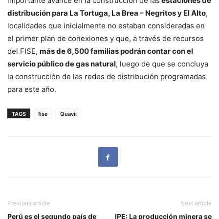
importante avance en la construcción de las
estaciones de
distribución para La Tortuga, La Brea – Negritos y El Alto
,
localidades que inicialmente no estaban consideradas en
el primer plan de conexiones y que, a través de recursos
del FISE,
más de 6,500 familias podrán contar con el
servicio público de gas natural
, luego de que se concluya
la construcción de las redes de distribución programadas
para este año.
TAGS
fise
Quavii
Previous article
Next article
Perú es el segundo país de
IPE: La producción minera se