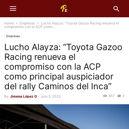
Home
Empresas
Lucho Alayza: “Toyota Gazoo Racing renueva el
compromiso con la ACP como...
Empresas
Lucho Alayza: “Toyota Gazoo
Racing renueva el
compromiso con la ACP
como principal auspiciador
del rally Caminos del Inca”
857
0
By
Jimena López G
-
julio 5, 2023