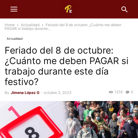
Home
Actualidad
Feriado del 8 de octubre: ¿Cuánto me deben
PAGAR si trabajo durante...
Actualidad
Feriado del 8 de octubre:
¿Cuánto me deben PAGAR si
trabajo durante este día
festivo?
1216
0
By
Jimena López G
-
octubre 3, 2023