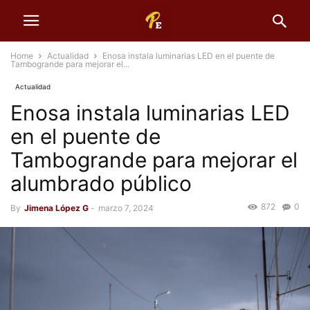
Home
Actualidad
Enosa instala luminarias LED en el puente de
Tambogrande para mejorar el...
Actualidad
Enosa instala luminarias LED
en el puente de
Tambogrande para mejorar el
alumbrado público
872
0
By
Jimena López G
-
marzo 7, 2024