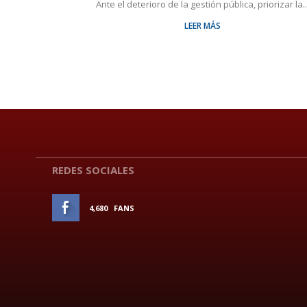
Ante el deterioro de la gestión pública, priorizar la..
LEER MÁS
REDES SOCIALES
4,680
FANS
ME GUSTA