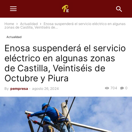
Home
Actualidad
Enosa suspenderá el servicio eléctrico en algunas
zonas de Castilla, Veintiséis de...
Actualidad
Enosa suspenderá el servicio
eléctrico en algunas zonas
de Castilla, Veintiséis de
Octubre y Piura
704
0
By
pempresa
-
agosto 26, 2024