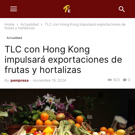
Home
Actualidad
TLC con Hong Kong impulsará exportaciones de
frutas y hortalizas
Actualidad
TLC con Hong Kong
impulsará exportaciones de
frutas y hortalizas
623
0
By
pempresa
-
noviembre 19, 2024