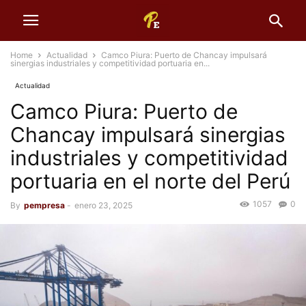
Home
Actualidad
Camco Piura: Puerto de Chancay impulsará
sinergias industriales y competitividad portuaria en...
Actualidad
Camco Piura: Puerto de
Chancay impulsará sinergias
industriales y competitividad
portuaria en el norte del Perú
1057
0
By
pempresa
-
enero 23, 2025