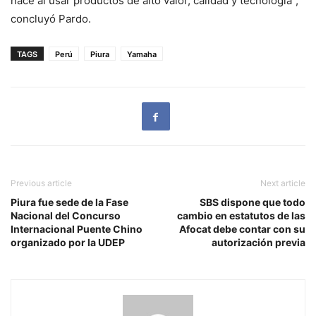
nace al usar productos de alto valor, calidad y tecnología”,
concluyó Pardo.
TAGS
Perú
Piura
Yamaha
Previous article
Next article
Piura fue sede de la Fase
SBS dispone que todo
Nacional del Concurso
cambio en estatutos de las
Internacional Puente Chino
Afocat debe contar con su
organizado por la UDEP
autorización previa