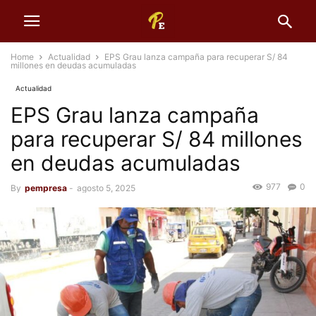
Home
Actualidad
EPS Grau lanza campaña para recuperar S/ 84
millones en deudas acumuladas
Actualidad
EPS Grau lanza campaña
para recuperar S/ 84 millones
en deudas acumuladas
977
0
By
pempresa
-
agosto 5, 2025