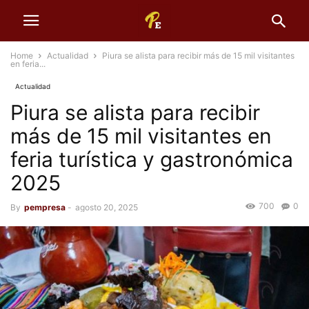
Home
Actualidad
Piura se alista para recibir más de 15 mil visitantes
en feria...
Actualidad
Piura se alista para recibir
más de 15 mil visitantes en
feria turística y gastronómica
2025
700
0
By
pempresa
-
agosto 20, 2025