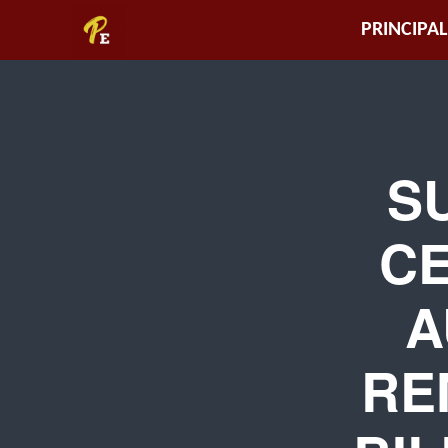
Piura
PRINCIPAL
Empresarial
S
CE
A
RE