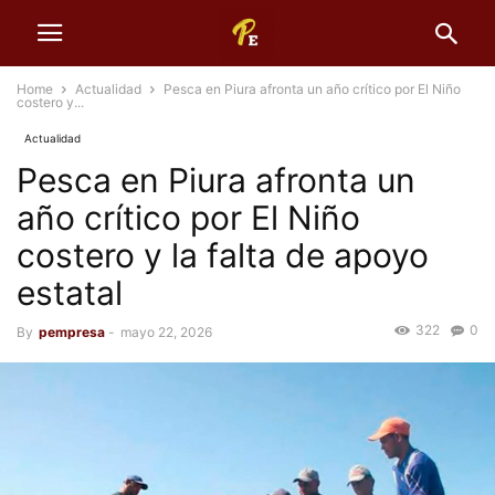
Home
Actualidad
Pesca en Piura afronta un año crítico por El Niño
costero y...
Actualidad
Pesca en Piura afronta un
año crítico por El Niño
costero y la falta de apoyo
estatal
322
0
By
pempresa
-
mayo 22, 2026