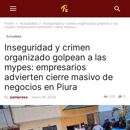
Home
Actualidad
Inseguridad y crimen organizado golpean a las
mypes: empresarios advierten cierre masivo...
Actualidad
Inseguridad y crimen
organizado golpean a las
mypes: empresarios
advierten cierre masivo de
negocios en Piura
355
0
By
pempresa
-
mayo 28, 2026