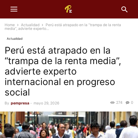
Home
Actualidad
Perú está atrapado en la “trampa de la renta
media”, advierte experto...
Actualidad
Perú está atrapado en la
“trampa de la renta media”,
advierte experto
internacional en progreso
social
274
0
By
pempresa
-
mayo 29, 2026