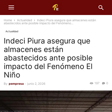
Home
Actualidad
Indeci Piura asegura que almacenes están
abastecidos ante posible impacto del Fenómeno...
Actualidad
Indeci Piura asegura que
almacenes están
abastecidos ante posible
impacto del Fenómeno El
Niño
197
0
By
pempresa
-
junio 2, 2026