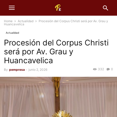
Home
Actualidad
Procesión del Corpus Christi será por Av. Grau y
Huancavelica
Actualidad
Procesión del Corpus Christi
será por Av. Grau y
Huancavelica
332
0
By
pempresa
-
junio 2, 2026