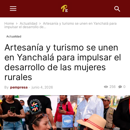
Home
Actualidad
Artesanía y turismo se unen en Yanchalá para
impulsar el desarrollo de...
Actualidad
Artesanía y turismo se unen
en Yanchalá para impulsar el
desarrollo de las mujeres
rurales
256
0
By
pempresa
-
junio 4, 2026