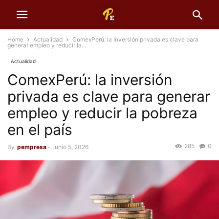
Home
Actualidad
ComexPerú: la inversión privada es clave para
generar empleo y reducir la...
Actualidad
ComexPerú: la inversión
privada es clave para generar
empleo y reducir la pobreza
en el país
285
0
By
pempresa
-
junio 5, 2026