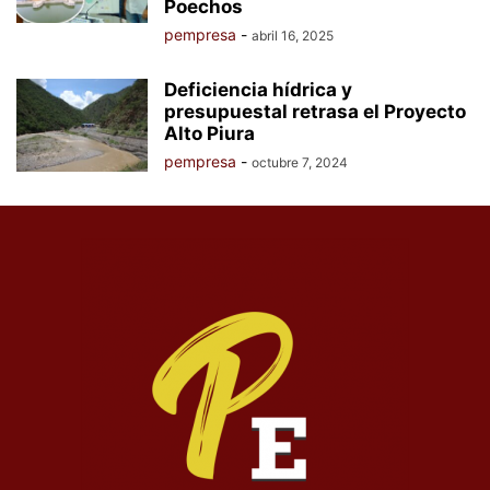
Poechos
pempresa
-
abril 16, 2025
Deficiencia hídrica y
presupuestal retrasa el Proyecto
Alto Piura
pempresa
-
octubre 7, 2024