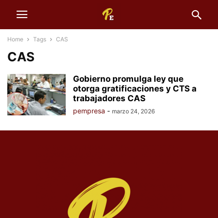
Home
Tags
CAS
CAS
Gobierno promulga ley que
otorga gratificaciones y CTS a
trabajadores CAS
pempresa
-
marzo 24, 2026