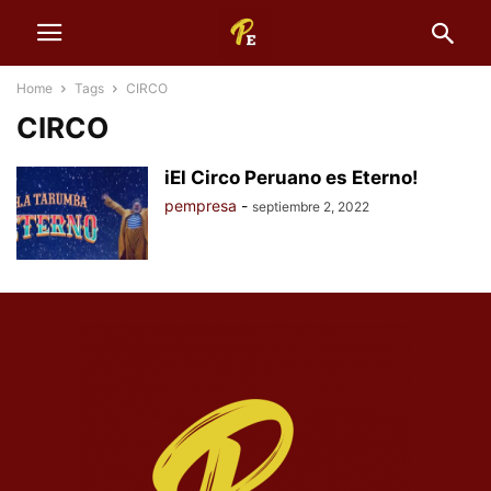
Home
Tags
CIRCO
CIRCO
iEl Circo Peruano es Eterno!
pempresa
-
septiembre 2, 2022