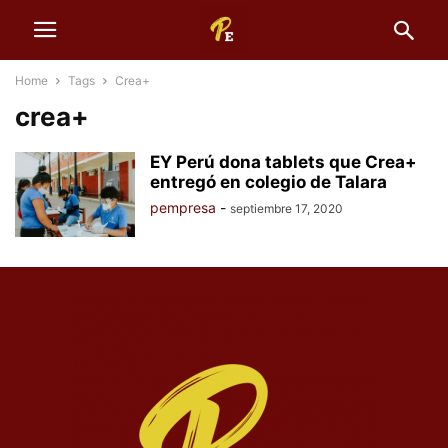
Home
Tags
Crea+
crea+
EY Perú dona tablets que Crea+
entregó en colegio de Talara
pempresa
-
septiembre 17, 2020