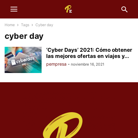
Home
Tags
Cyber day
cyber day
‘Cyber Days’ 2021: Cómo obtener
las mejores ofertas en viajes y...
pempresa
-
noviembre 16, 2021