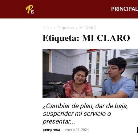
Piura
PRINCIPAL
Empresarial
Inicio
Etiquetas
MI CLARO
Etiqueta: MI CLARO
¿Cambiar de plan, dar de baja,
suspender mi servicio o
presentar...
pempresa
-
enero 21, 2024