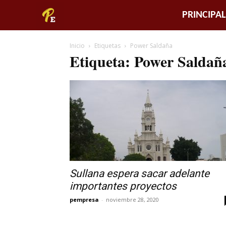
Piura
PRINCIPAL
Empresarial
Inicio
Etiquetas
Power Saldaña
Etiqueta: Power Saldañ
Sullana espera sacar adelante
importantes proyectos
pempresa
-
noviembre 28, 2020