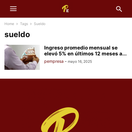
Home
Tags
Sueldo
sueldo
Ingreso promedio mensual se
elevó 5% en últimos 12 meses a...
pempresa
-
mayo 16, 2025