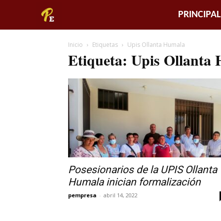
Piura
PRINCIPAL
Empresarial
Inicio
Etiquetas
Upis Ollanta Humala
Etiqueta: Upis Ollanta
Posesionarios de la UPIS Ollanta
Humala inician formalización
pempresa
-
abril 14, 2022