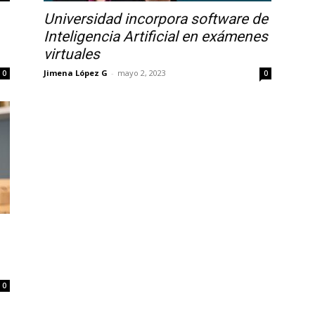
Universidad incorpora software de
Inteligencia Artificial en exámenes
virtuales
Jimena López G
-
mayo 2, 2023
0
0
0