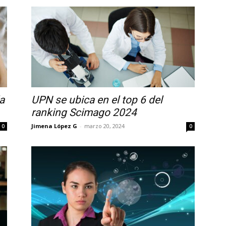
a
UPN se ubica en el top 6 del
ranking Scimago 2024
Jimena López G
-
marzo 20, 2024
0
0