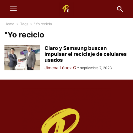
Home
Tags
"Yo reciclo
"Yo reciclo
Claro y Samsung buscan
impulsar el reciclaje de celulares
usados
Jimena López G
-
septiembre 7, 2023