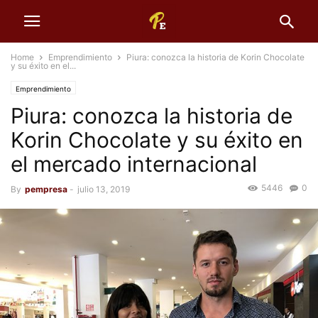
Home
Emprendimiento
Piura: conozca la historia de Korin Chocolate
y su éxito en el...
Emprendimiento
Piura: conozca la historia de
Korin Chocolate y su éxito en
el mercado internacional
5446
0
By
pempresa
-
julio 13, 2019