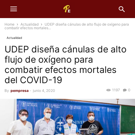
Home
Actualidad
UDEP diseña cánulas de alto flujo de oxígeno para
combatir efectos mortales...
Actualidad
UDEP diseña cánulas de alto
flujo de oxígeno para
combatir efectos mortales
del COVID-19
1197
0
By
pempresa
-
junio 4, 2020