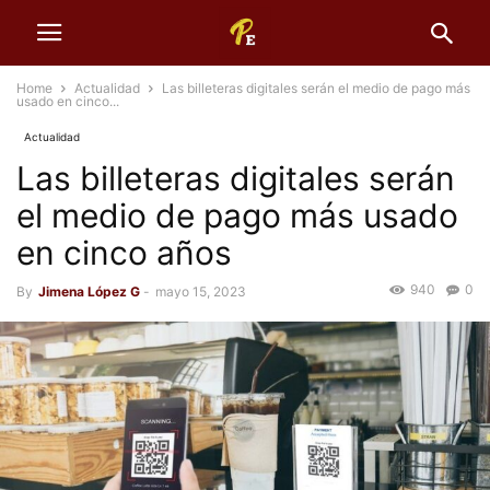
Home
Actualidad
Las billeteras digitales serán el medio de pago más
usado en cinco...
Actualidad
Las billeteras digitales serán
el medio de pago más usado
en cinco años
940
0
By
Jimena López G
-
mayo 15, 2023