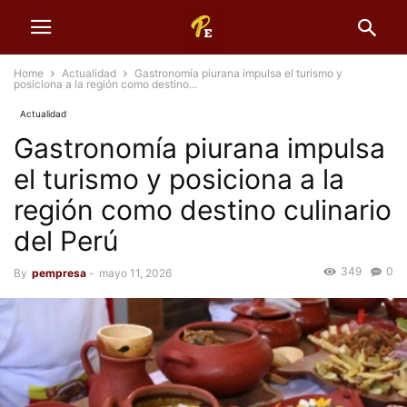
Home
Actualidad
Gastronomía piurana impulsa el turismo y
posiciona a la región como destino...
Actualidad
Gastronomía piurana impulsa
el turismo y posiciona a la
región como destino culinario
del Perú
349
0
By
pempresa
-
mayo 11, 2026