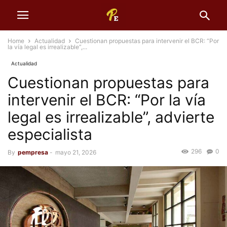
Home
Actualidad
Cuestionan propuestas para intervenir el BCR: “Por
la vía legal es irrealizable”,...
Actualidad
Cuestionan propuestas para
intervenir el BCR: “Por la vía
legal es irrealizable”, advierte
especialista
296
0
By
pempresa
-
mayo 21, 2026