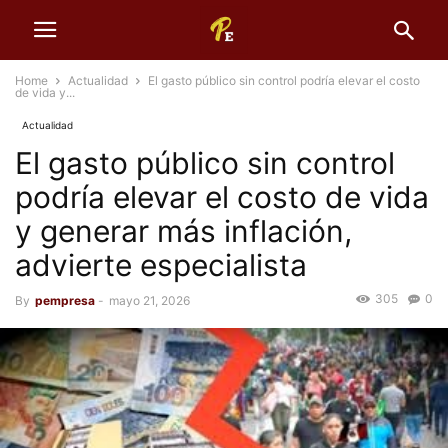
Home
Actualidad
El gasto público sin control podría elevar el costo
de vida y...
Actualidad
El gasto público sin control
podría elevar el costo de vida
y generar más inflación,
advierte especialista
305
0
By
pempresa
-
mayo 21, 2026