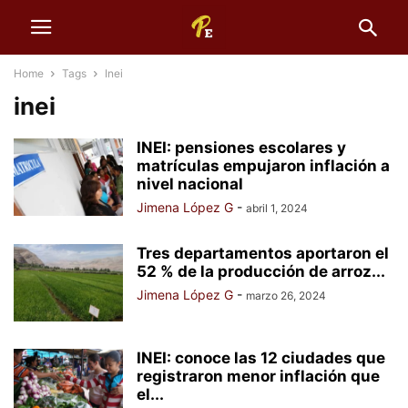
Home
Tags
Inei
inei
INEI: pensiones escolares y
matrículas empujaron inflación a
nivel nacional
Jimena López G
-
abril 1, 2024
Tres departamentos aportaron el
52 % de la producción de arroz...
Jimena López G
-
marzo 26, 2024
INEI: conoce las 12 ciudades que
registraron menor inflación que
el...