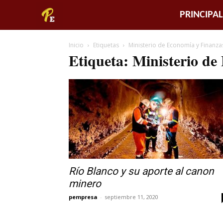
Piura
PRINCIPAL
Empresarial
Inicio
Etiquetas
Ministerio de Economía y Finanza
Etiqueta: Ministerio d
Río Blanco y su aporte al canon
minero
pempresa
-
septiembre 11, 2020